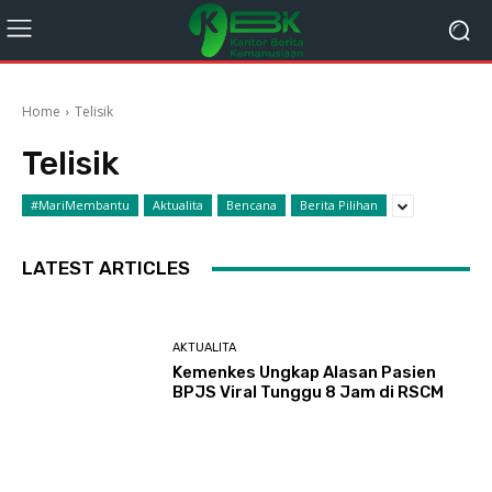
Home
Telisik
Telisik
#MariMembantu
Aktualita
Bencana
Berita Pilihan
LATEST ARTICLES
AKTUALITA
Kemenkes Ungkap Alasan Pasien
BPJS Viral Tunggu 8 Jam di RSCM