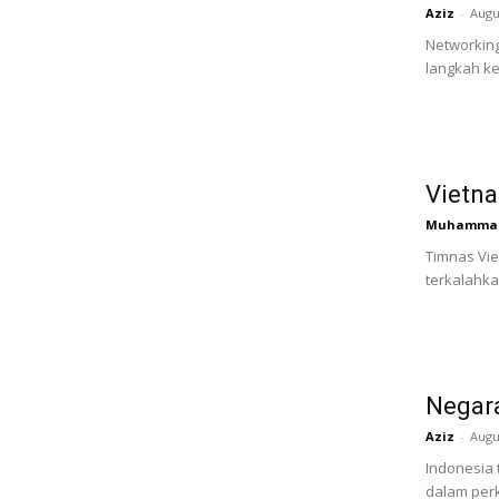
Aziz
-
Augu
Networking
langkah kec
Vietna
Muhammad 
Timnas Vie
terkalahka
Negara
Aziz
-
Augu
Indonesia 
dalam perk