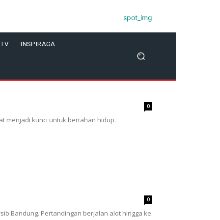
 TV
INSPIRAGA
0
t menjadi kunci untuk bertahan hidup.
0
ib Bandung. Pertandingan berjalan alot hingga ke