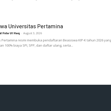
wa Universitas Pertamina
Fida Ul Haq
-
August 3, 2026
s Pertamina resmi membuka pendaftaran Beasiswa KIP-K tahun 2026 yang 
 100% biaya SPI, SPP, dan daftar ulang, serta...