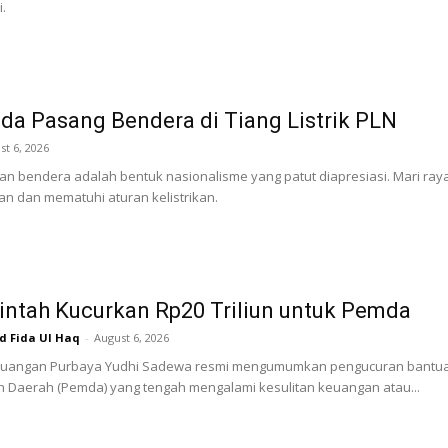
.
a Pasang Bendera di Tiang Listrik PLN
st 6, 2026
an bendera adalah bentuk nasionalisme yang patut diapresiasi. Mari 
n dan mematuhi aturan kelistrikan.
ntah Kucurkan Rp20 Triliun untuk Pemda
Fida Ul Haq
-
August 6, 2026
euangan Purbaya Yudhi Sadewa resmi mengumumkan pengucuran bantuan p
 Daerah (Pemda) yang tengah mengalami kesulitan keuangan atau...