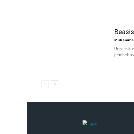
Beasis
Muhammad 
Universita
pembebasan