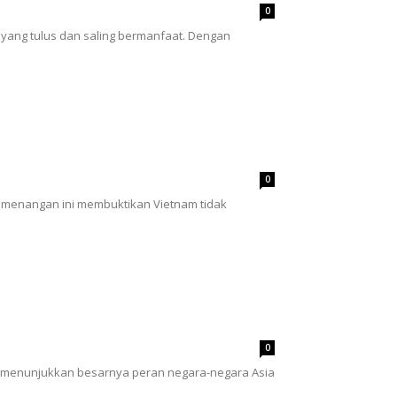
0
yang tulus dan saling bermanfaat. Dengan
0
Kemenangan ini membuktikan Vietnam tidak
0
ini menunjukkan besarnya peran negara-negara Asia