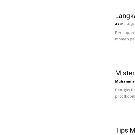
Langk
Aziz
-
Augu
Persiapan
momen per
Mister
Muhammad 
Petugas Be
pilot (kopi
Tips M