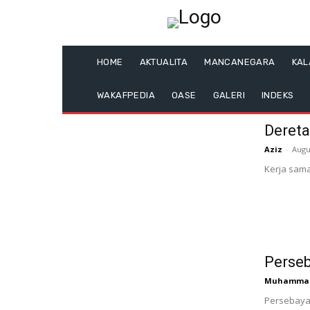
HOME
AKTUALITA
MANCANEGARA
KA
WAKAFPEDIA
OASE
GALERI
INDEKS
Dereta
Aziz
-
Augu
Kerja sama
Perseb
Muhammad 
Persebaya 