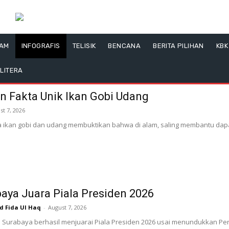
LAM
INFOGRAFIS
TELISIK
BENCANA
BERITA PILIHAN
KBK
LITERA
n Fakta Unik Ikan Gobi Udang
st 7, 2026
 ikan gobi dan udang membuktikan bahwa di alam, saling membantu dapa
aya Juara Piala Presiden 2026
Fida Ul Haq
-
August 7, 2026
Surabaya berhasil menjuarai Piala Presiden 2026 usai menundukkan Pers