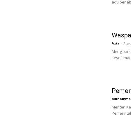
adu penalti
Waspad
Aziz
-
Augu
Mengibark
keselamata
Pemeri
Muhammad 
Menteri K
Pemerintah