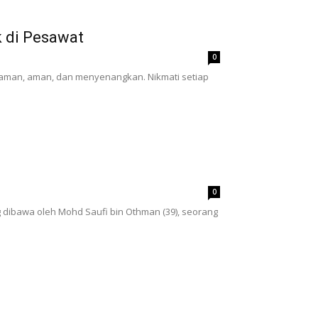
 di Pesawat
0
aman, aman, dan menyenangkan. Nikmati setiap
0
dibawa oleh Mohd Saufi bin Othman (39), seorang