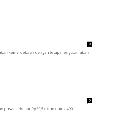
0
rayakan kemerdekaan dengan tetap mengutamakan
0
usat sebesar Rp20,5 triliun untuk 490