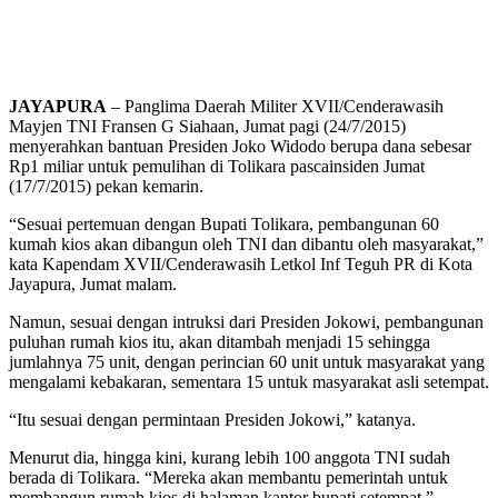
JAYAPURA
– Panglima Daerah Militer XVII/Cenderawasih
Mayjen TNI Fransen G Siahaan, Jumat pagi (24/7/2015)
menyerahkan bantuan Presiden Joko Widodo berupa dana sebesar
Rp1 miliar untuk pemulihan di Tolikara pascainsiden Jumat
(17/7/2015) pekan kemarin.
“Sesuai pertemuan dengan Bupati Tolikara, pembangunan 60
kumah kios akan dibangun oleh TNI dan dibantu oleh masyarakat,”
kata Kapendam XVII/Cenderawasih Letkol Inf Teguh PR di Kota
Jayapura, Jumat malam.
Namun, sesuai dengan intruksi dari Presiden Jokowi, pembangunan
puluhan rumah kios itu, akan ditambah menjadi 15 sehingga
jumlahnya 75 unit, dengan perincian 60 unit untuk masyarakat yang
mengalami kebakaran, sementara 15 untuk masyarakat asli setempat.
“Itu sesuai dengan permintaan Presiden Jokowi,” katanya.
Menurut dia, hingga kini, kurang lebih 100 anggota TNI sudah
berada di Tolikara. “Mereka akan membantu pemerintah untuk
membangun rumah kios di halaman kantor bupati setempat,”