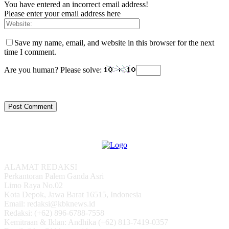
You have entered an incorrect email address!
Please enter your email address here
Save my name, email, and website in this browser for the next
time I comment.
Are you human? Please solve:
ALAMAT REDAKSI
Perkantoran Palem Ganda Asri
Limo Raya No.02
Kota Depok, Jawa Barat 16515, Indonesia
Email: redaksi@kbknews.id
Redaksi: (+62) 896-6788-7558
Kemitraan & Iklan: Andhika (+62) 813-7419-0357