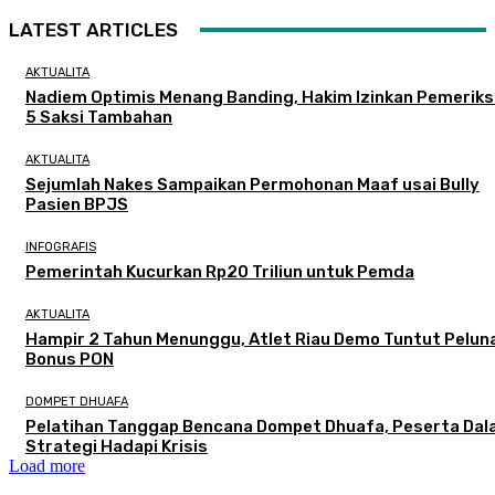
LATEST ARTICLES
AKTUALITA
Nadiem Optimis Menang Banding, Hakim Izinkan Pemerik
5 Saksi Tambahan
AKTUALITA
Sejumlah Nakes Sampaikan Permohonan Maaf usai Bully
Pasien BPJS
INFOGRAFIS
Pemerintah Kucurkan Rp20 Triliun untuk Pemda
AKTUALITA
Hampir 2 Tahun Menunggu, Atlet Riau Demo Tuntut Pelun
Bonus PON
DOMPET DHUAFA
Pelatihan Tanggap Bencana Dompet Dhuafa, Peserta Dal
Strategi Hadapi Krisis
Load more