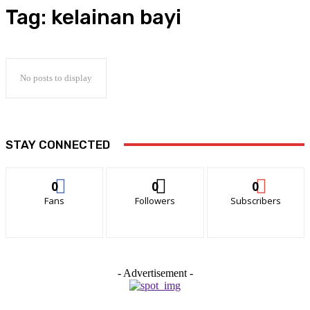
Tag:
kelainan bayi
No posts to display
STAY CONNECTED
0
0
0
Fans
Followers
Subscribers
- Advertisement -