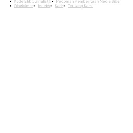
Kode Etik Jurnalistik
Pedoman Pemberitaan Media Siber
Disclaimer
Indeks
Karir
Tentang Kami