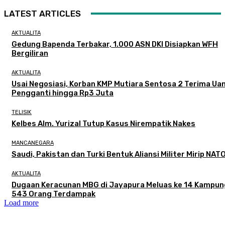
LATEST ARTICLES
AKTUALITA
Gedung Bapenda Terbakar, 1.000 ASN DKI Disiapkan WFH
Bergiliran
AKTUALITA
Usai Negosiasi, Korban KMP Mutiara Sentosa 2 Terima Ua
Pengganti hingga Rp3 Juta
TELISIK
Kelbes Alm. Yurizal Tutup Kasus Nirempatik Nakes
MANCANEGARA
Saudi, Pakistan dan Turki Bentuk Aliansi Militer Mirip NAT
AKTUALITA
Dugaan Keracunan MBG di Jayapura Meluas ke 14 Kampun
543 Orang Terdampak
Load more