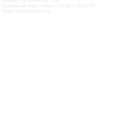
Redaksi: (+62) 896-6788-7558
Kemitraan & Iklan: Andhika (+62) 813-7419-0357
Email: iklan@kbknews.id