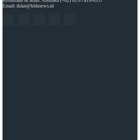
Kemitraan & Iklan: Andhika (+62) 813-7419-0357
Email: iklan@kbknews.id