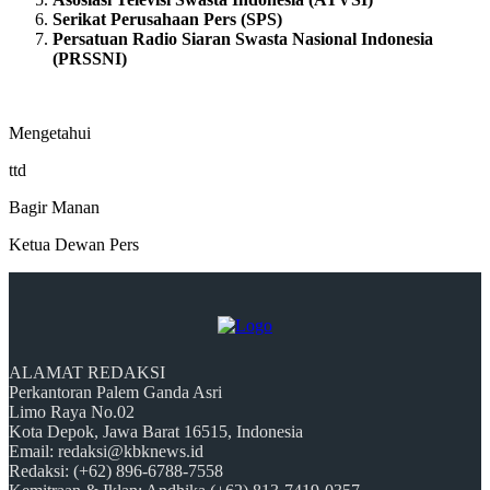
Serikat Perusahaan Pers (SPS)
Persatuan Radio Siaran Swasta Nasional Indonesia
(PRSSNI)
Mengetahui
ttd
Bagir Manan
Ketua Dewan Pers
ALAMAT REDAKSI
Perkantoran Palem Ganda Asri
Limo Raya No.02
Kota Depok, Jawa Barat 16515, Indonesia
Email: redaksi@kbknews.id
Redaksi: (+62) 896-6788-7558