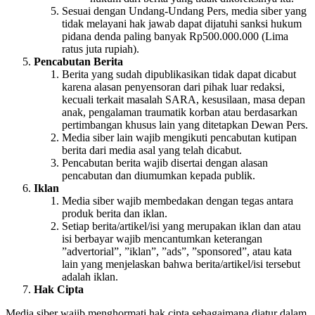
Sesuai dengan Undang-Undang Pers, media siber yang
tidak melayani hak jawab dapat dijatuhi sanksi hukum
pidana denda paling banyak Rp500.000.000 (Lima
ratus juta rupiah).
Pencabutan Berita
Berita yang sudah dipublikasikan tidak dapat dicabut
karena alasan penyensoran dari pihak luar redaksi,
kecuali terkait masalah SARA, kesusilaan, masa depan
anak, pengalaman traumatik korban atau berdasarkan
pertimbangan khusus lain yang ditetapkan Dewan Pers.
Media siber lain wajib mengikuti pencabutan kutipan
berita dari media asal yang telah dicabut.
Pencabutan berita wajib disertai dengan alasan
pencabutan dan diumumkan kepada publik.
Iklan
Media siber wajib membedakan dengan tegas antara
produk berita dan iklan.
Setiap berita/artikel/isi yang merupakan iklan dan atau
isi berbayar wajib mencantumkan keterangan
”advertorial”, ”iklan”, ”ads”, ”sponsored”, atau kata
lain yang menjelaskan bahwa berita/artikel/isi tersebut
adalah iklan.
Hak Cipta
Media siber wajib menghormati hak cipta sebagaimana diatur dalam