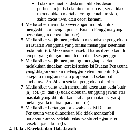
Tidak memuat isi diskriminatif atas dasar
perbedaan jenis kelamin dan bahasa, serta tidak
merendahkan martabat orang lemah, miskin,
sakit, cacat jiwa, atau cacat jasmani.
Media siber memiliki kewenangan mutlak untuk
mengedit atau menghapus Isi Buatan Pengguna yang
bertentangan dengan butir (c).
Media siber wajib menyediakan mekanisme pengaduan
Isi Buatan Pengguna yang dinilai melanggar ketentuan
pada butir (c). Mekanisme tersebut harus disediakan di
tempat yang dengan mudah dapat diakses pengguna.
Media siber wajib menyunting, menghapus, dan
melakukan tindakan koreksi setiap Isi Buatan Pengguna
yang dilaporkan dan melanggar ketentuan butir (c),
sesegera mungkin secara proporsional selambat-
lambatnya 2 x 24 jam setelah pengaduan diterima.
Media siber yang telah memenuhi ketentuan pada butir
(a), (b), (c), dan (f) tidak dibebani tanggung jawab atas
masalah yang ditimbulkan akibat pemuatan isi yang
melanggar ketentuan pada butir (c).
Media siber bertanggung jawab atas Isi Buatan
Pengguna yang dilaporkan bila tidak mengambil
tindakan koreksi setelah batas waktu sebagaimana
tersebut pada butir (f).
Ralat, Koreksi, dan Hak Jawab