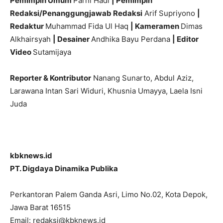
Pemimpin Umum
Parni Hadi
| Pemimpin
Redaksi/Penanggungjawab Redaksi
Arif Supriyono
|
Redaktur
Muhammad Fida Ul Haq
| Kameramen
Dimas
Alkhairsyah
| Desainer
Andhika Bayu Perdana
| Editor
Video
Sutamijaya
Reporter & Kontributor
Nanang Sunarto, Abdul Aziz,
Larawana Intan Sari Widuri, Khusnia Umayya, Laela Isni
Juda
kbknews.id
PT. Digdaya Dinamika Publika
Perkantoran Palem Ganda Asri, Limo No.02, Kota Depok,
Jawa Barat 16515
Email: redaksi@kbknews.id