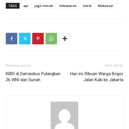
TAGS
api
jago merah
kebakaran
listrik
Makassar
Previous article
Next article
KBRI di Damaskus Pulangkan
Hari ini, Ribuan Warga Bogor
26 WNI dari Suriah
Jalan Kaki ke Jakarta