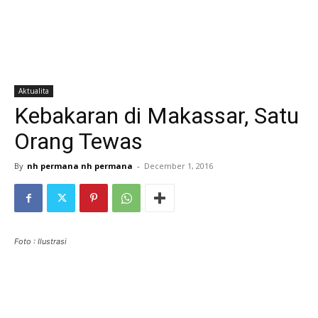
Aktualita
Kebakaran di Makassar, Satu
Orang Tewas
By
nh permana nh permana
-
December 1, 2016
Foto : Ilustrasi