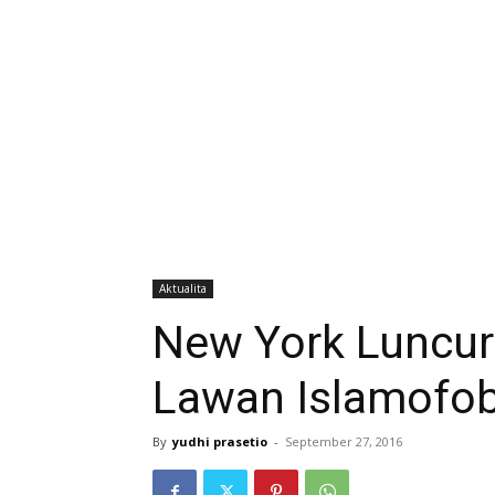
Aktualita
New York Luncu
Lawan Islamofob
By
yudhi prasetio
-
September 27, 2016