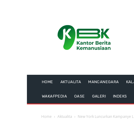
HOME
AKTUALITA
MANCANEGARA
KA
WAKAFPEDIA
OASE
GALERI
INDEKS
Home
Aktualita
New York Luncurkan Kampanye L