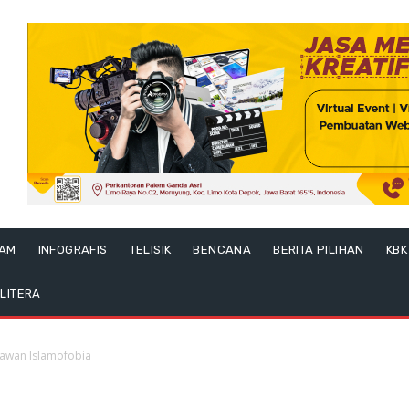
LAM
INFOGRAFIS
TELISIK
BENCANA
BERITA PILIHAN
KBK
LITERA
awan Islamofobia