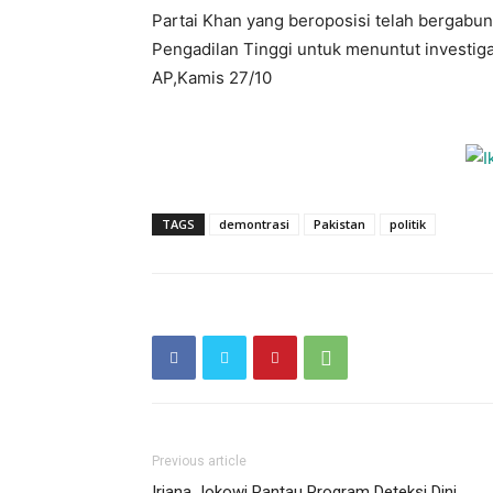
Partai Khan yang beroposisi telah bergab
Pengadilan Tinggi untuk menuntut investiga
AP,Kamis 27/10
TAGS
demontrasi
Pakistan
politik
Previous article
Iriana Jokowi Pantau Program Deteksi Dini