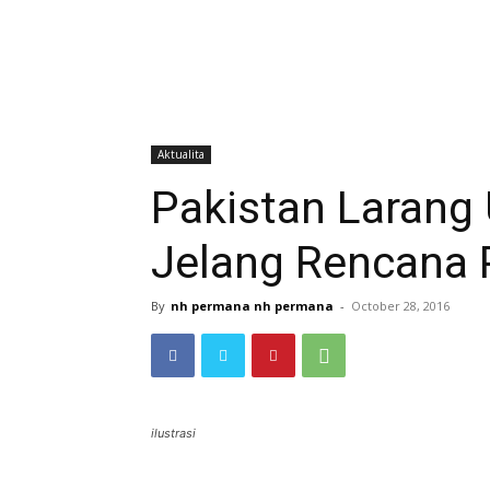
Aktualita
Pakistan Larang 
Jelang Rencana 
By
nh permana nh permana
-
October 28, 2016
ilustrasi