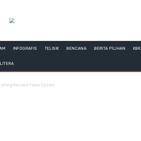
LAM
INFOGRAFIS
TELISIK
BENCANA
BERITA PILIHAN
KBK
LITERA
ik Jelang Rencana Pawai Oposisi