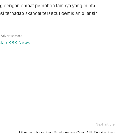
ung dengan empat pemohon lainnya yang minta
si terhadap skandal tersebut,demikian dilansir
Advertisement
Next article
Mensos Ingatkan Pentingnya Guru NU Tingkatkan