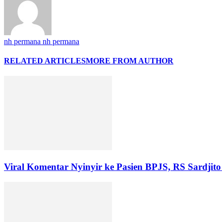
nh permana nh permana
RELATED ARTICLES
MORE FROM AUTHOR
Viral Komentar Nyinyir ke Pasien BPJS, RS Sardji