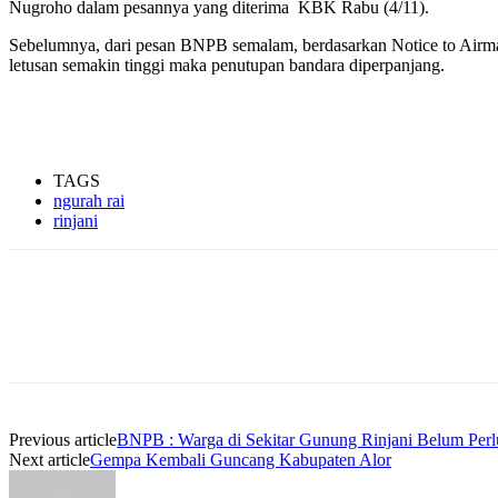
Nugroho dalam pesannya yang diterima KBK Rabu (4/11).
Sebelumnya, dari pesan BNPB semalam, berdasarkan Notice to Airma
letusan semakin tinggi maka penutupan bandara diperpanjang.
TAGS
ngurah rai
rinjani
Previous article
BNPB : Warga di Sekitar Gunung Rinjani Belum Per
Next article
Gempa Kembali Guncang Kabupaten Alor