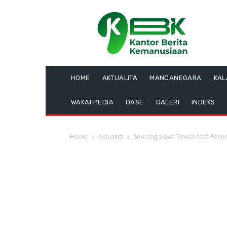
HOME
AKTUALITA
MANCANEGARA
KA
WAKAFPEDIA
OASE
GALERI
INDEKS
Home
Aktualita
Seorang Siswa Tewas Atas Pene