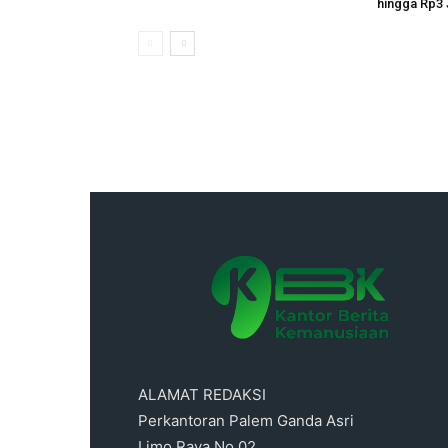
hingga Rp3 
ALAMAT REDAKSI
Perkantoran Palem Ganda Asri
Limo Raya No.02