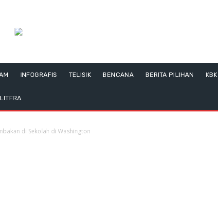
LAM
INFOGRAFIS
TELISIK
BENCANA
BERITA PILIHAN
KBK
LITERA
mbakan di Sekolah di Washington