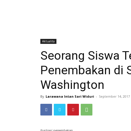
Aktualita
Seorang Siswa T
Penembakan di S
Washington
By
Larawana Intan Sari Widuri
-
September 14, 2017
Ilustrasi penembakan