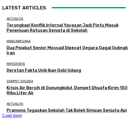
LATEST ARTICLES
AKTUALITA
Terungkap! Konflik Internal Yayasan Jadi Pintu Masuk
Penemuan Ratusan Senjata di Sekolah
MANCANEGARA
Dua Pejabat Senior Mossad Dipecat Gegara Gagal Guling
Iran
INFOGRAFIS
Deretan Fakta Unik Ikan Gobi Udang
DOMPET DHUAFA
Krisis Air Bersih di Gunungkidul, Dompet Dhuafa Kirim 150
Ribu Liter Air
AKTUALITA
Pramono Tegaskan Sekolah Tak Boleh Simpan Senjata Api
Load more