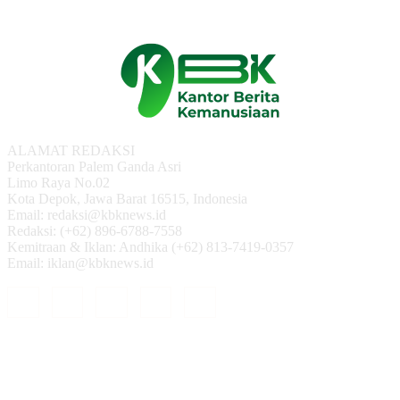
ALAMAT REDAKSI
Perkantoran Palem Ganda Asri
Limo Raya No.02
Kota Depok, Jawa Barat 16515, Indonesia
Email: redaksi@kbknews.id
Redaksi: (+62) 896-6788-7558
Kemitraan & Iklan: Andhika (+62) 813-7419-0357
Email: iklan@kbknews.id