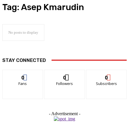
Tag:
Asep Kmarudin
No posts to display
STAY CONNECTED
0
0
0
Fans
Followers
Subscribers
- Advertisement -