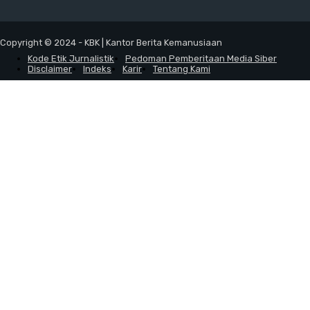
Copyright © 2024 - KBK | Kantor Berita Kemanusiaan
Kode Etik Jurnalistik
Pedoman Pemberitaan Media Siber
Disclaimer
Indeks
Karir
Tentang Kami