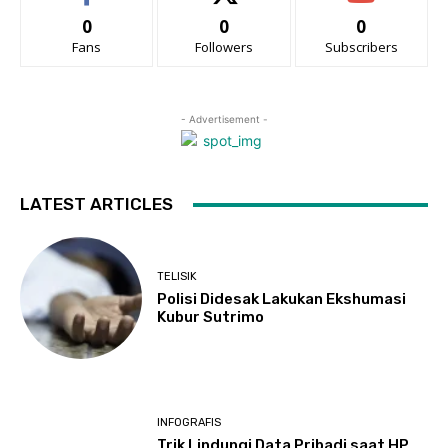
0
0
0
Fans
Followers
Subscribers
- Advertisement -
LATEST ARTICLES
TELISIK
Polisi Didesak Lakukan Ekshumasi
Kubur Sutrimo
INFOGRAFIS
Trik Lindungi Data Pribadi saat HP