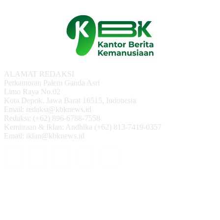
ALAMAT REDAKSI
Perkantoran Palem Ganda Asri
Limo Raya No.02
Kota Depok, Jawa Barat 16515, Indonesia
Email: redaksi@kbknews.id
Redaksi: (+62) 896-6788-7558
Kemitraan & Iklan: Andhika (+62) 813-7419-0357
Email: iklan@kbknews.id