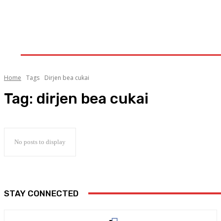
HOME
AKTUALITA
MANCANEGARA
KALAM
GALERI
INDEKS
LITERA
Home
Tags
Dirjen bea cukai
Tag:
dirjen bea cukai
No posts to display
STAY CONNECTED