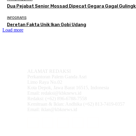
Dua Pejabat Senior Mossad Dipecat Gegara Gagal Gulingk
INFOGRAFIS
Deretan Fakta Unik Ikan Gobi Udang
Load more
ALAMAT REDAKSI
Perkantoran Palem Ganda Asri
Limo Raya No.02
Kota Depok, Jawa Barat 16515, Indonesia
Email: redaksi@kbknews.id
Redaksi: (+62) 896-6788-7558
Kemitraan & Iklan: Andhika (+62) 813-7419-0357
Email: iklan@kbknews.id