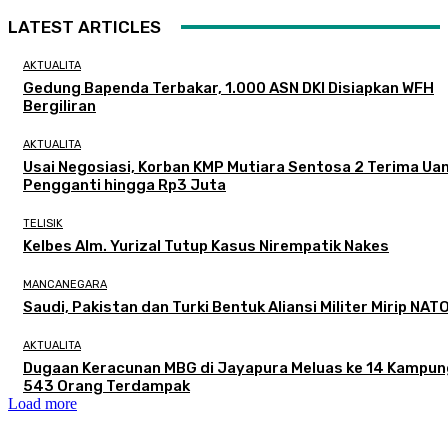
LATEST ARTICLES
AKTUALITA
Gedung Bapenda Terbakar, 1.000 ASN DKI Disiapkan WFH
Bergiliran
AKTUALITA
Usai Negosiasi, Korban KMP Mutiara Sentosa 2 Terima Ua
Pengganti hingga Rp3 Juta
TELISIK
Kelbes Alm. Yurizal Tutup Kasus Nirempatik Nakes
MANCANEGARA
Saudi, Pakistan dan Turki Bentuk Aliansi Militer Mirip NAT
AKTUALITA
Dugaan Keracunan MBG di Jayapura Meluas ke 14 Kampun
543 Orang Terdampak
Load more