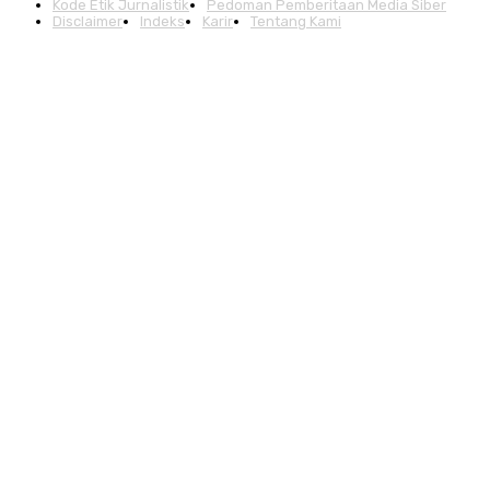
Kode Etik Jurnalistik
Pedoman Pemberitaan Media Siber
Disclaimer
Indeks
Karir
Tentang Kami