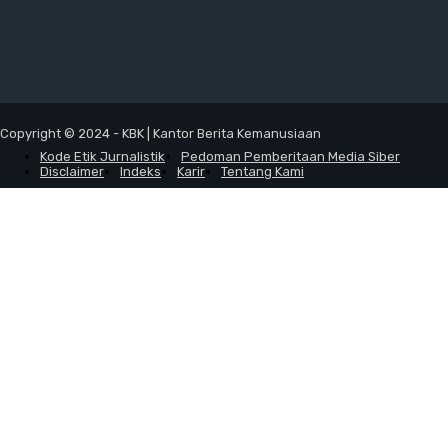
Copyright © 2024 - KBK | Kantor Berita Kemanusiaan
Kode Etik Jurnalistik
Pedoman Pemberitaan Media Siber
Disclaimer
Indeks
Karir
Tentang Kami