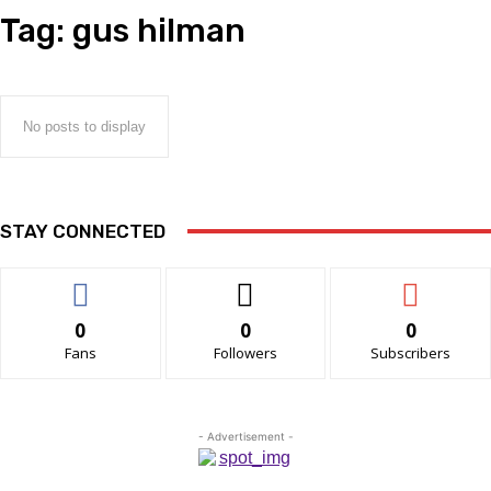
Tag:
gus hilman
No posts to display
STAY CONNECTED
0
0
0
Fans
Followers
Subscribers
- Advertisement -