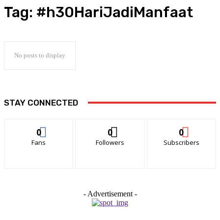
Tag:
#h30HariJadiManfaat
No posts to display
STAY CONNECTED
0
0
0
Fans
Followers
Subscribers
- Advertisement -