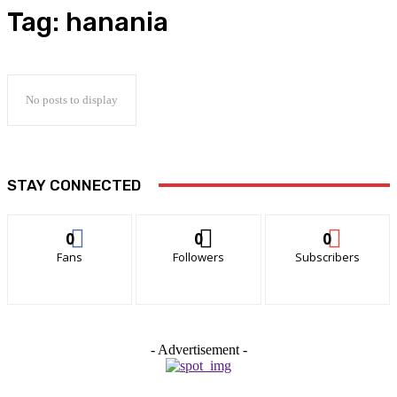
Tag:
hanania
No posts to display
STAY CONNECTED
0
0
0
Fans
Followers
Subscribers
- Advertisement -