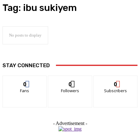
Tag:
ibu sukiyem
No posts to display
STAY CONNECTED
0
0
0
Fans
Followers
Subscribers
- Advertisement -