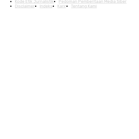
Kode Etik Jurnalistik
Pedoman Pemberitaan Media Siber
Disclaimer
Indeks
Karir
Tentang Kami