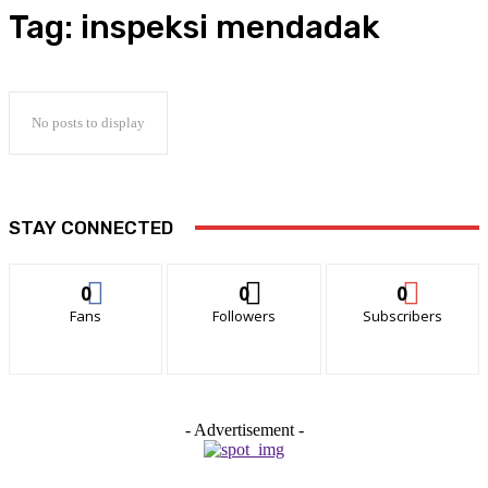
Tag:
inspeksi mendadak
No posts to display
STAY CONNECTED
0
0
0
Fans
Followers
Subscribers
- Advertisement -