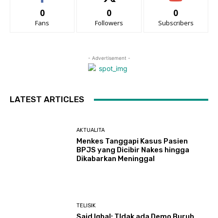
0
0
0
Fans
Followers
Subscribers
- Advertisement -
LATEST ARTICLES
AKTUALITA
Menkes Tanggapi Kasus Pasien
BPJS yang Dicibir Nakes hingga
Dikabarkan Meninggal
TELISIK
Said Iqbal: TIdak ada Demo Buruh