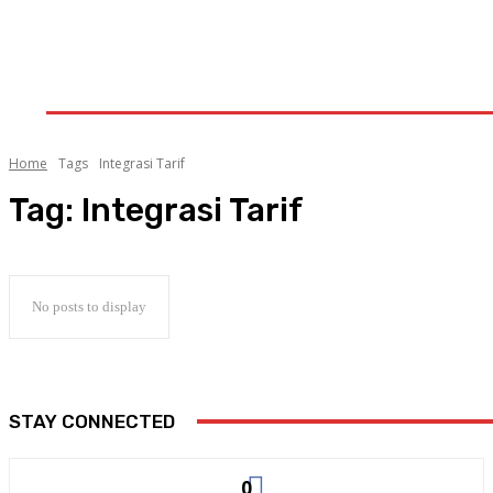
HOME
AKTUALITA
MANCANEGARA
KALAM
GALERI
INDEKS
LITERA
Home
Tags
Integrasi Tarif
Tag:
Integrasi Tarif
No posts to display
STAY CONNECTED
0