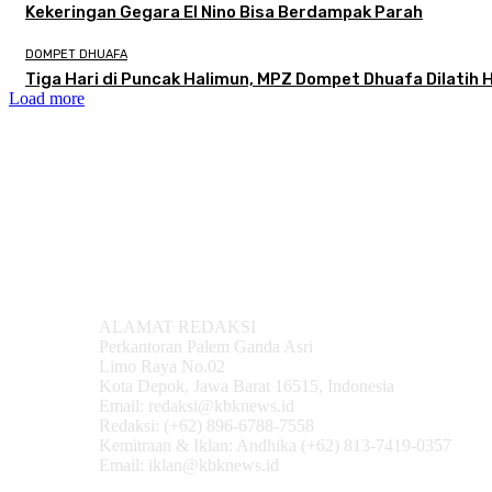
Kekeringan Gegara El Nino Bisa Berdampak Parah
DOMPET DHUAFA
Tiga Hari di Puncak Halimun, MPZ Dompet Dhuafa Dilatih
Load more
ALAMAT REDAKSI
Perkantoran Palem Ganda Asri
Limo Raya No.02
Kota Depok, Jawa Barat 16515, Indonesia
Email: redaksi@kbknews.id
Redaksi: (+62) 896-6788-7558
Kemitraan & Iklan: Andhika (+62) 813-7419-0357
Email: iklan@kbknews.id