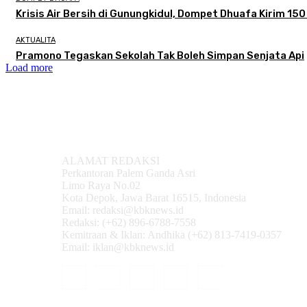
Krisis Air Bersih di Gunungkidul, Dompet Dhuafa Kirim 150 
AKTUALITA
Pramono Tegaskan Sekolah Tak Boleh Simpan Senjata Api
Load more
ALAMAT REDAKSI
Perkantoran Palem Ganda Asri
Limo Raya No.02
Kota Depok, Jawa Barat 16515, Indonesia
Email: redaksi@kbknews.id
Redaksi: (+62) 896-6788-7558
Kemitraan & Iklan: Andhika (+62) 813-7419-0357
Email: iklan@kbknews.id