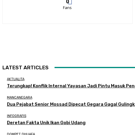
0
Fans
LATEST ARTICLES
AKTUALITA
Terungkap! Konflik Internal Yayasan Jadi Pintu Masuk Pe
MANCANEGARA
Dua Pejabat Senior Mossad Dipecat Gegara Gagal Gulingk
INFOGRAFIS
Deretan Fakta Unik Ikan Gobi Udang
DOMPET DHUAFA