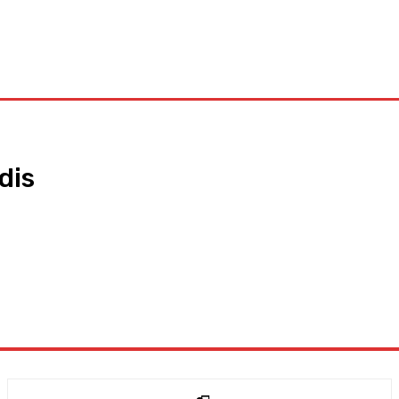
INFOGRAFIS
TELISIK
BENCANA
BERITA PILIHAN
KBK TV
dis