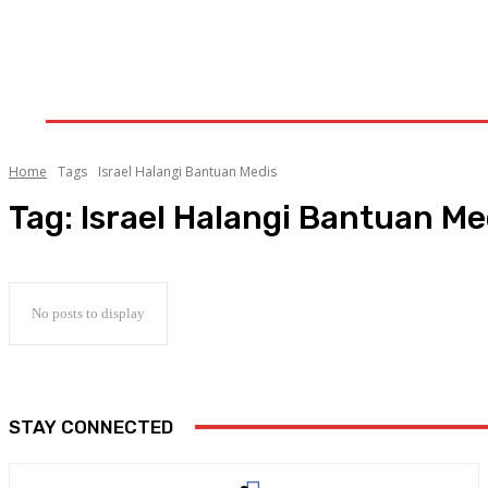
HOME
AKTUALITA
MANCANEGARA
KALAM
GALERI
INDEKS
LITERA
Home
Tags
Israel Halangi Bantuan Medis
Tag:
Israel Halangi Bantuan Me
No posts to display
STAY CONNECTED