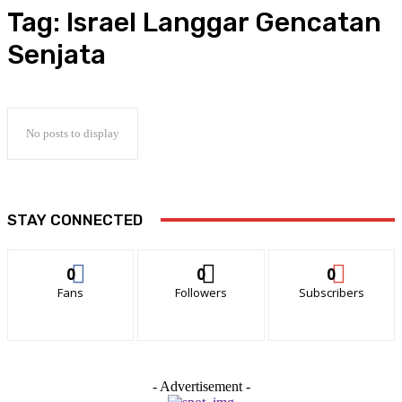
Tag:
Israel Langgar Gencatan
Senjata
No posts to display
STAY CONNECTED
0
0
0
Fans
Followers
Subscribers
- Advertisement -