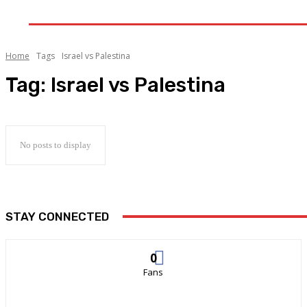
GALERI
INDEKS
LITERA
Home
Tags
Israel vs Palestina
Tag:
Israel vs Palestina
No posts to display
STAY CONNECTED
0
Fans