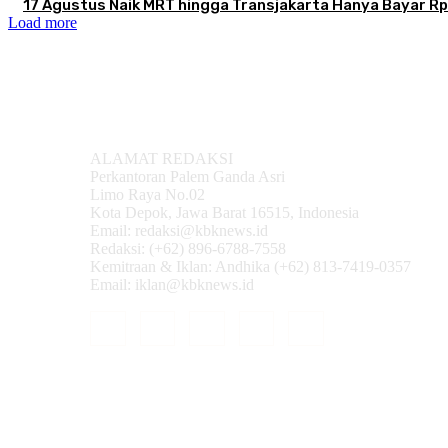
17 Agustus Naik MRT hingga Transjakarta Hanya Bayar Rp
Load more
ALAMAT REDAKSI
Perkantoran Palem Ganda Asri
Limo Raya No.02
Kota Depok, Jawa Barat 16515, Indonesia
Email: redaksi@kbknews.id
Redaksi: (+62) 896-6788-7558
Kemitraan & Iklan: Andhika (+62) 813-7419-0357
Email: iklan@kbknews.id