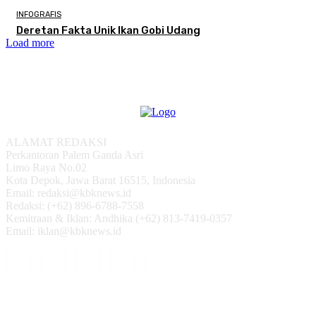
INFOGRAFIS
Deretan Fakta Unik Ikan Gobi Udang
Load more
ALAMAT REDAKSI
Perkantoran Palem Ganda Asri
Limo Raya No.02
Kota Depok, Jawa Barat 16515, Indonesia
Email: redaksi@kbknews.id
Redaksi: (+62) 896-6788-7558
Kemitraan & Iklan: Andhika (+62) 813-7419-0357
Email: iklan@kbknews.id