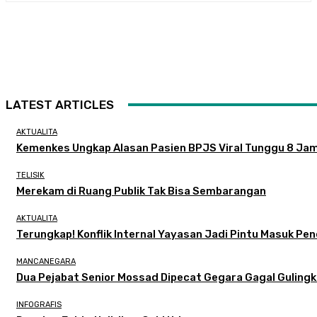
LATEST ARTICLES
AKTUALITA
Kemenkes Ungkap Alasan Pasien BPJS Viral Tunggu 8 Ja
TELISIK
Merekam di Ruang Publik Tak Bisa Sembarangan
AKTUALITA
Terungkap! Konflik Internal Yayasan Jadi Pintu Masuk Pe
MANCANEGARA
Dua Pejabat Senior Mossad Dipecat Gegara Gagal Gulingk
INFOGRAFIS