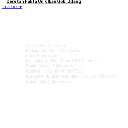
Deretan Fakta Unik Ikan Gobi Udang
Load more
ALAMAT REDAKSI
Perkantoran Palem Ganda Asri
Limo Raya No.02
Kota Depok, Jawa Barat 16515, Indonesia
Email: redaksi@kbknews.id
Redaksi: (+62) 896-6788-7558
Kemitraan & Iklan: Andhika (+62) 813-7419-0357
Email: iklan@kbknews.id