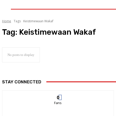
GALERI
INDEKS
LITERA
Home
Tags
Keistimewaan Wakaf
Tag:
Keistimewaan Wakaf
No posts to display
STAY CONNECTED
0
Fans