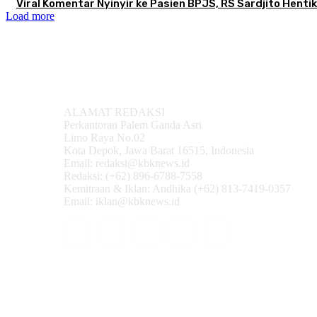
Viral Komentar Nyinyir ke Pasien BPJS, RS Sardjito Hent
Load more
ALAMAT REDAKSI
Perkantoran Palem Ganda Asri
Limo Raya No.02
Kota Depok, Jawa Barat 16515, Indonesia
Email: redaksi@kbknews.id
Redaksi: (+62) 896-6788-7558
Kemitraan & Iklan: Andhika (+62) 813-7419-0357
Email: iklan@kbknews.id