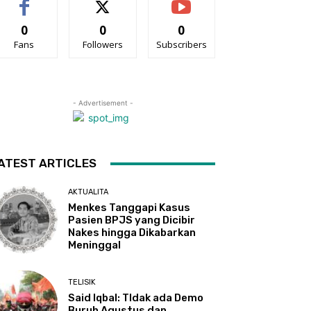
0
0
0
Fans
Followers
Subscribers
- Advertisement -
ATEST ARTICLES
AKTUALITA
Menkes Tanggapi Kasus
Pasien BPJS yang Dicibir
Nakes hingga Dikabarkan
Meninggal
TELISIK
Said Iqbal: TIdak ada Demo
Buruh Agustus dan