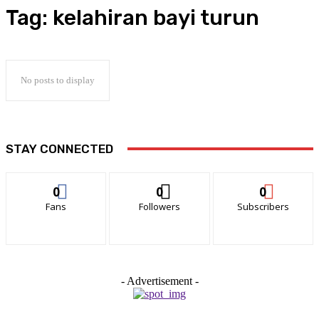
Tag:
kelahiran bayi turun
No posts to display
STAY CONNECTED
0
0
0
Fans
Followers
Subscribers
- Advertisement -