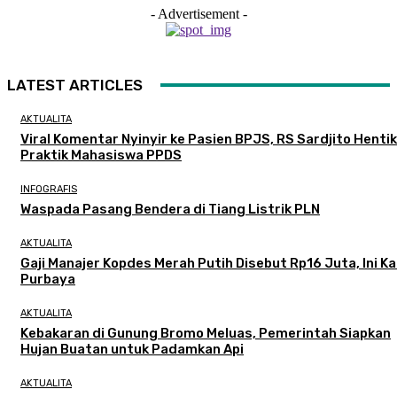
- Advertisement -
LATEST ARTICLES
AKTUALITA
Viral Komentar Nyinyir ke Pasien BPJS, RS Sardjito Henti
Praktik Mahasiswa PPDS
INFOGRAFIS
Waspada Pasang Bendera di Tiang Listrik PLN
AKTUALITA
Gaji Manajer Kopdes Merah Putih Disebut Rp16 Juta, Ini K
Purbaya
AKTUALITA
Kebakaran di Gunung Bromo Meluas, Pemerintah Siapkan
Hujan Buatan untuk Padamkan Api
AKTUALITA