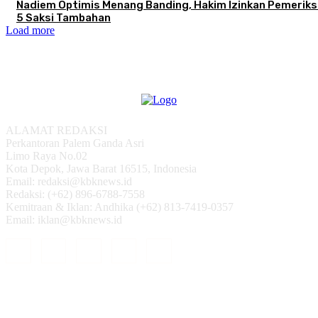
Nadiem Optimis Menang Banding, Hakim Izinkan Pemerik
5 Saksi Tambahan
Load more
ALAMAT REDAKSI
Perkantoran Palem Ganda Asri
Limo Raya No.02
Kota Depok, Jawa Barat 16515, Indonesia
Email: redaksi@kbknews.id
Redaksi: (+62) 896-6788-7558
Kemitraan & Iklan: Andhika (+62) 813-7419-0357
Email: iklan@kbknews.id