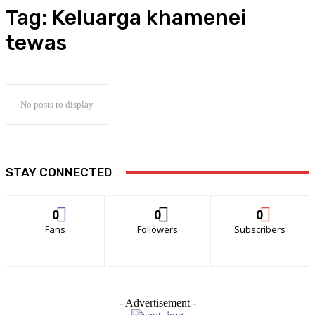
Tag:
Keluarga khamenei
tewas
No posts to display
STAY CONNECTED
0
0
0
Fans
Followers
Subscribers
- Advertisement -