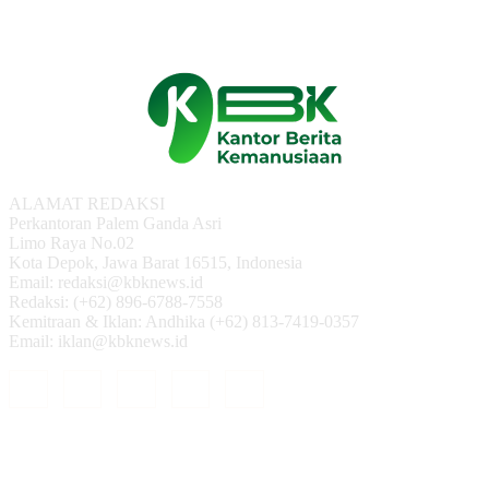
ALAMAT REDAKSI
Perkantoran Palem Ganda Asri
Limo Raya No.02
Kota Depok, Jawa Barat 16515, Indonesia
Email: redaksi@kbknews.id
Redaksi: (+62) 896-6788-7558
Kemitraan & Iklan: Andhika (+62) 813-7419-0357
Email: iklan@kbknews.id