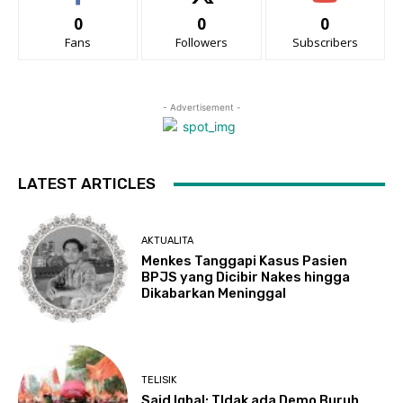
0
0
0
Fans
Followers
Subscribers
- Advertisement -
LATEST ARTICLES
AKTUALITA
Menkes Tanggapi Kasus Pasien
BPJS yang Dicibir Nakes hingga
Dikabarkan Meninggal
TELISIK
Said Iqbal: TIdak ada Demo Buruh