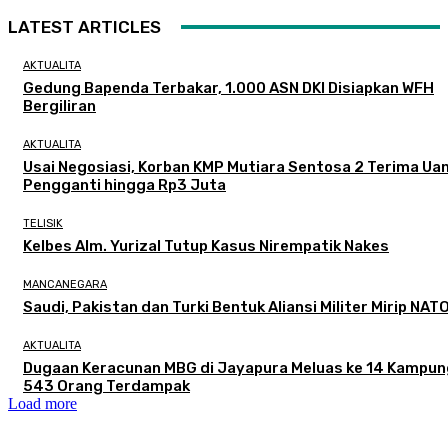
LATEST ARTICLES
AKTUALITA
Gedung Bapenda Terbakar, 1.000 ASN DKI Disiapkan WFH
Bergiliran
AKTUALITA
Usai Negosiasi, Korban KMP Mutiara Sentosa 2 Terima Ua
Pengganti hingga Rp3 Juta
TELISIK
Kelbes Alm. Yurizal Tutup Kasus Nirempatik Nakes
MANCANEGARA
Saudi, Pakistan dan Turki Bentuk Aliansi Militer Mirip NAT
AKTUALITA
Dugaan Keracunan MBG di Jayapura Meluas ke 14 Kampun
543 Orang Terdampak
Load more