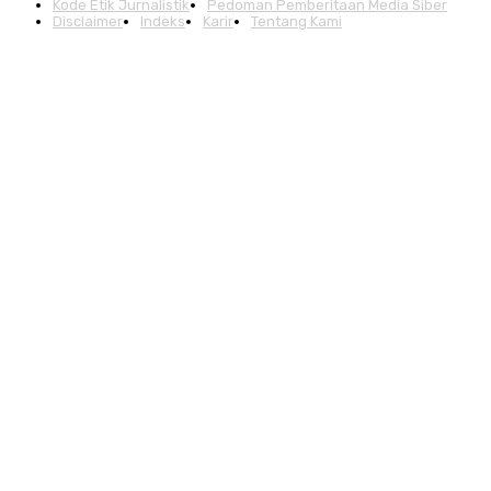
Kode Etik Jurnalistik
Pedoman Pemberitaan Media Siber
Disclaimer
Indeks
Karir
Tentang Kami