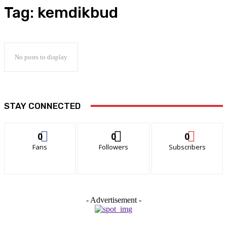
Tag:
kemdikbud
No posts to display
STAY CONNECTED
0
0
0
Fans
Followers
Subscribers
- Advertisement -