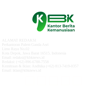
ALAMAT REDAKSI
Perkantoran Palem Ganda Asri
Limo Raya No.02
Kota Depok, Jawa Barat 16515, Indonesia
Email: redaksi@kbknews.id
Redaksi: (+62) 896-6788-7558
Kemitraan & Iklan: Andhika (+62) 813-7419-0357
Email: iklan@kbknews.id