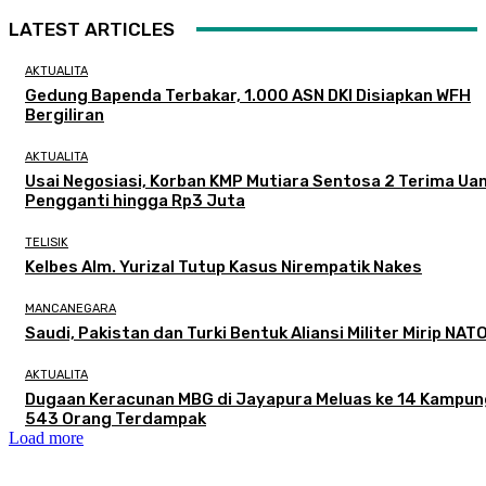
LATEST ARTICLES
AKTUALITA
Gedung Bapenda Terbakar, 1.000 ASN DKI Disiapkan WFH
Bergiliran
AKTUALITA
Usai Negosiasi, Korban KMP Mutiara Sentosa 2 Terima Ua
Pengganti hingga Rp3 Juta
TELISIK
Kelbes Alm. Yurizal Tutup Kasus Nirempatik Nakes
MANCANEGARA
Saudi, Pakistan dan Turki Bentuk Aliansi Militer Mirip NAT
AKTUALITA
Dugaan Keracunan MBG di Jayapura Meluas ke 14 Kampun
543 Orang Terdampak
Load more