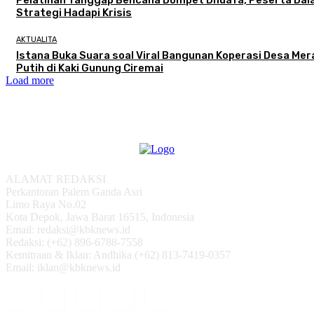
Strategi Hadapi Krisis
AKTUALITA
Istana Buka Suara soal Viral Bangunan Koperasi Desa Mer
Putih di Kaki Gunung Ciremai
Load more
ALAMAT REDAKSI
Perkantoran Palem Ganda Asri
Limo Raya No.02
Kota Depok, Jawa Barat 16515, Indonesia
Email: redaksi@kbknews.id
Redaksi: (+62) 896-6788-7558
Kemitraan & Iklan: Andhika (+62) 813-7419-0357
Email: iklan@kbknews.id