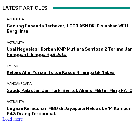
LATEST ARTICLES
AKTUALITA
Gedung Bapenda Terbakar, 1.000 ASN DKI Disiapkan WFH
Bergiliran
AKTUALITA
Usai Negosiasi, Korban KMP Mutiara Sentosa 2 Terima Ua
Pengganti hingga Rp3 Juta
TELISIK
Kelbes Alm. Yurizal Tutup Kasus Nirempatik Nakes
MANCANEGARA
Saudi, Pakistan dan Turki Bentuk Aliansi Militer Mirip NAT
AKTUALITA
Dugaan Keracunan MBG di Jayapura Meluas ke 14 Kampun
543 Orang Terdampak
Load more