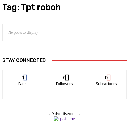
Tag:
Tpt roboh
No posts to display
STAY CONNECTED
0
0
0
Fans
Followers
Subscribers
- Advertisement -