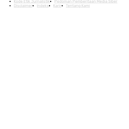
Kode Etik Jurnalistik
Pedoman Pemberitaan Media Siber
Disclaimer
Indeks
Karir
Tentang Kami