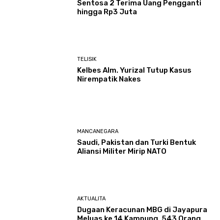
Sentosa 2 Terima Uang Pengganti
hingga Rp3 Juta
TELISIK
Kelbes Alm. Yurizal Tutup Kasus
Nirempatik Nakes
MANCANEGARA
Saudi, Pakistan dan Turki Bentuk
Aliansi Militer Mirip NATO
AKTUALITA
Dugaan Keracunan MBG di Jayapura
Meluas ke 14 Kampung, 543 Orang