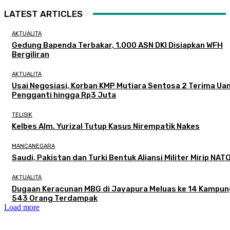
LATEST ARTICLES
AKTUALITA
Gedung Bapenda Terbakar, 1.000 ASN DKI Disiapkan WFH
Bergiliran
AKTUALITA
Usai Negosiasi, Korban KMP Mutiara Sentosa 2 Terima Ua
Pengganti hingga Rp3 Juta
TELISIK
Kelbes Alm. Yurizal Tutup Kasus Nirempatik Nakes
MANCANEGARA
Saudi, Pakistan dan Turki Bentuk Aliansi Militer Mirip NAT
AKTUALITA
Dugaan Keracunan MBG di Jayapura Meluas ke 14 Kampun
543 Orang Terdampak
Load more