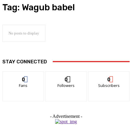
Tag:
Wagub babel
No posts to display
STAY CONNECTED
0
0
0
Fans
Followers
Subscribers
- Advertisement -