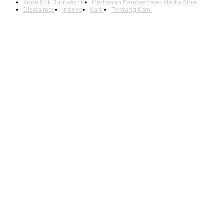
Kode Etik Jurnalistik
Pedoman Pemberitaan Media Siber
Disclaimer
Indeks
Karir
Tentang Kami