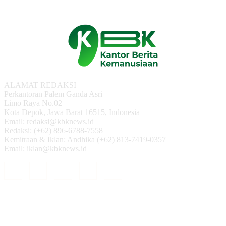
ALAMAT REDAKSI
Perkantoran Palem Ganda Asri
Limo Raya No.02
Kota Depok, Jawa Barat 16515, Indonesia
Email: redaksi@kbknews.id
Redaksi: (+62) 896-6788-7558
Kemitraan & Iklan: Andhika (+62) 813-7419-0357
Email: iklan@kbknews.id