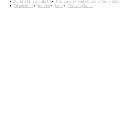
Kode Etik Jurnalistik
Pedoman Pemberitaan Media Siber
Disclaimer
Indeks
Karir
Tentang Kami