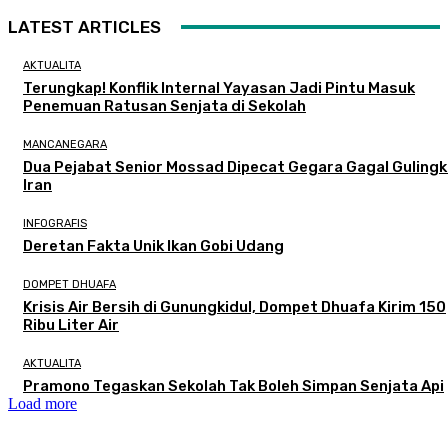
LATEST ARTICLES
AKTUALITA
Terungkap! Konflik Internal Yayasan Jadi Pintu Masuk
Penemuan Ratusan Senjata di Sekolah
MANCANEGARA
Dua Pejabat Senior Mossad Dipecat Gegara Gagal Guling
Iran
INFOGRAFIS
Deretan Fakta Unik Ikan Gobi Udang
DOMPET DHUAFA
Krisis Air Bersih di Gunungkidul, Dompet Dhuafa Kirim 150
Ribu Liter Air
AKTUALITA
Pramono Tegaskan Sekolah Tak Boleh Simpan Senjata Api
Load more