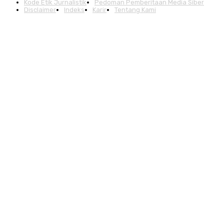
Kode Etik Jurnalistik
Pedoman Pemberitaan Media Siber
Disclaimer
Indeks
Karir
Tentang Kami