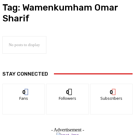
Tag:
Wamenkumham Omar
Sharif
No posts to display
STAY CONNECTED
0
0
0
Fans
Followers
Subscribers
- Advertisement -