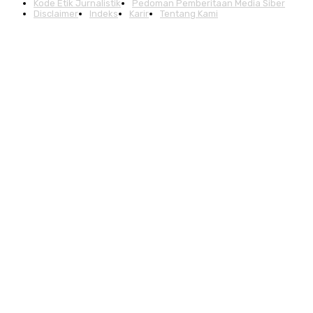
Kode Etik Jurnalistik
Pedoman Pemberitaan Media Siber
Disclaimer
Indeks
Karir
Tentang Kami