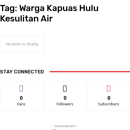
Tag:
Warga Kapuas Hulu
Kesulitan Air
No posts to display
STAY CONNECTED
0
0
0
Fans
Followers
Subscribers
- Advertisement -