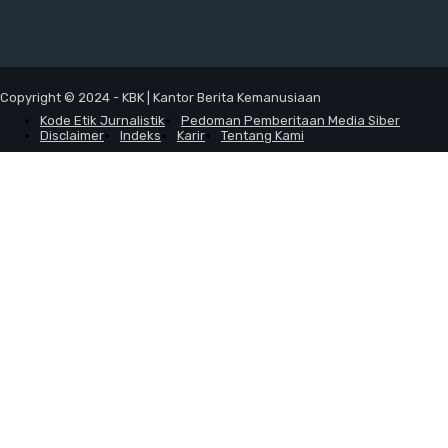
Copyright © 2024 - KBK | Kantor Berita Kemanusiaan
Kode Etik Jurnalistik
Pedoman Pemberitaan Media Siber
Disclaimer
Indeks
Karir
Tentang Kami