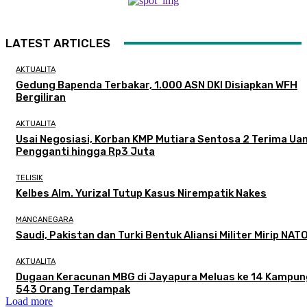
LATEST ARTICLES
AKTUALITA
Gedung Bapenda Terbakar, 1.000 ASN DKI Disiapkan WFH
Bergiliran
AKTUALITA
Usai Negosiasi, Korban KMP Mutiara Sentosa 2 Terima Ua
Pengganti hingga Rp3 Juta
TELISIK
Kelbes Alm. Yurizal Tutup Kasus Nirempatik Nakes
MANCANEGARA
Saudi, Pakistan dan Turki Bentuk Aliansi Militer Mirip NAT
AKTUALITA
Dugaan Keracunan MBG di Jayapura Meluas ke 14 Kampun
543 Orang Terdampak
Load more